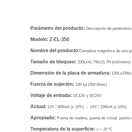
Parámetro del producto
: 
Descripción de parámetros
Modelo
:
 Z-EL-350
N
ombre del producto
:
Cerradura magnética de una p
Tamaño de bloqueo
: 
200Lx41.7Wx21.7H (milímetro)
Dimensión de la placa de armadura
: 
130Lx33Wx1
Fuerza de sujeción
: 
180 kg (350 libras)
Voltaje de entrada
: 
DC12V y DC24V
Actual
: 
12V / 400mA (± 10%) 
；
 24V / 200mA (± 10%)
Apropiado
: 
Puerta de madera, puerta de cristal, puerta 
Temperatura de la superficie
: 
≤ + 20 
℃